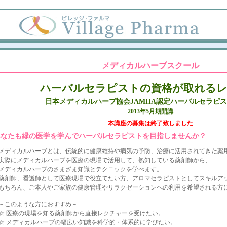
メディカルハーブスクール
ハーバルセラピストの資格が取れる
日本メディカルハーブ協会JAMHA認定ハーバルセラピ
2013年5月期開講
本講座の募集は終了致しました
あなたも緑の医学を学んでハーバルセラピストを目指しませんか？
メディカルハーブとは、伝統的に健康維持や病気の予防、治療に活用されてきた薬
実際にメディカルハーブを医療の現場で活用して、熟知している薬剤師から、
メディカルハーブのさまざま知識とテクニックを学べます。
薬剤師、看護師として医療現場で役立てたい方、アロマセラピストとしてスキルア
もちろん、ご本人やご家族の健康管理やリラクゼーションへの利用を希望される方
－このような方におすすめ－
☆ 医療の現場を知る薬剤師から直接レクチャーを受けたい。
☆ メディカルハーブの幅広い知識を科学的・体系的に学びたい。