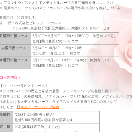
☆ アロマセラピストとしてメディカルハーブの専門知識を身につけたい。
☆ 薬局やクリニックでのメディカルハーブの活用や取り扱いを検討している。
開講年月：2013 年5 月～
場 所：株式会社ビレッジ・ファルマ
〒102-0085 東京都千代田区六番町6-5 六番町アンドロイドビル
月曜日午後コース
5月20日〜9月30日 13時〜17時30分 休憩有（30分）
全9日間（各回120分）18コマ
火曜日夜コース
5月14日〜10月8日 19時〜21時
全18日間（各回120分）18コマ
水曜日午後コース
5月15日〜9月25日 13時〜17時30分 休憩有（30分）
全9日間（各回120分）18コマ
コース内容＞
【ハ―バルセラピストコース】
メディカルハーブの歴史と今後の展望、メディカルハーブの基礎知識 I・II
アロマセラピーの基礎知識、メディカルハーブと精油の安全性、メディカルハーブ製剤 
代謝を助けるメディカルハーブ、ライフスタイルの改善とQOL の向上など
詳しくは、
日本メディカルハーブ協会
受講料
受講料 126,000 円（税込）
別途5,100 円程度の教材費が必要です。
定 員
20名(募集は終了致しました)